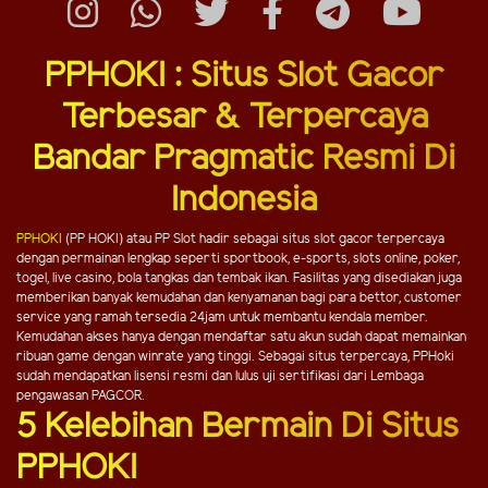
PPHOKI : Situs Slot Gacor
Terbesar & Terpercaya
Bandar Pragmatic Resmi Di
Indonesia
PPHOKI
(PP HOKI) atau PP Slot hadir sebagai situs slot gacor terpercaya
dengan permainan lengkap seperti sportbook, e-sports, slots online, poker,
togel, live casino, bola tangkas dan tembak ikan. Fasilitas yang disediakan juga
memberikan banyak kemudahan dan kenyamanan bagi para bettor, customer
service yang ramah tersedia 24jam untuk membantu kendala member.
Kemudahan akses hanya dengan mendaftar satu akun sudah dapat memainkan
ribuan game dengan winrate yang tinggi. Sebagai situs terpercaya, PPHoki
sudah mendapatkan lisensi resmi dan lulus uji sertifikasi dari Lembaga
pengawasan PAGCOR.
5 Kelebihan Bermain Di Situs
PPHOKI