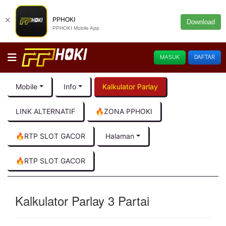
×
PPHOKI
Download
PPHOKI Mobile App
MASUK
DAFTAR
Mobile
Info
Kalkulator Parlay
LINK ALTERNATIF
🔥ZONA PPHOKI
🔥RTP SLOT GACOR
Halaman
🔥RTP SLOT GACOR